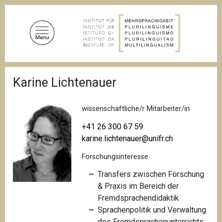
D
i
r
e
k
t
P
z
Karine Lichtenauer
f
u
a
d
m
n
wissenschaftliche/r Mitarbeiter/in
I
a
n
v
+41 26 300 67 59
i
h
karine.lichtenauer@unifr.ch
g
a
a
Forschungsinteresse
l
t
i
t
Transfers zwischen Forschung
o
& Praxis im Bereich der
n
Fremdsprachendidaktik
Sprachenpolitik und Verwaltung
des Fremdsprachenunterrichts