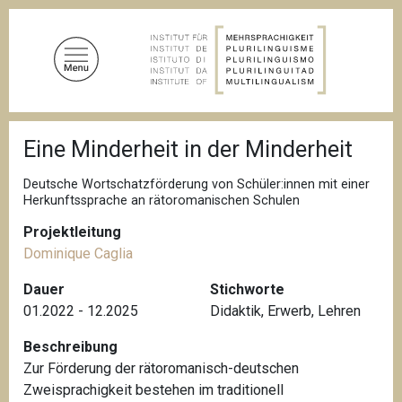
D
i
r
e
k
t
P
z
Eine Minderheit in der Minderheit
f
u
a
d
m
Deutsche Wortschatzförderung von Schüler:innen mit einer
n
Herkunftssprache an rätoromanischen Schulen
I
a
n
v
Projektleitung
i
h
Dominique Caglia
g
a
a
Dauer
Stichworte
l
t
i
01.2022 - 12.2025
Didaktik
,
Erwerb
,
Lehren
t
o
n
Beschreibung
Zur Förderung der rätoromanisch-deutschen
Zweisprachigkeit bestehen im traditionell