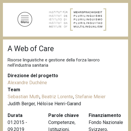
S
a
l
t
a
a
B
l
A Web of Care
r
c
i
c
o
Risorse linguistiche e gestione della forza lavoro
i
nell’industria sanitaria
n
o
t
l
Direzione del progetto
e
e
Alexandre Duchêne
d
n
i
Team
u
p
Sebastian Muth
,
Beatriz Lorente
,
Stefanie Meier
a
t
Judith Berger, Héloïse Henri-Garand
n
o
e
Durata
Parole chiave
Finanziamento
p
01.2015 -
Competenze
,
Fondo Nazionale
r
09.2019
Istituzioni
,
Svizzero,
i