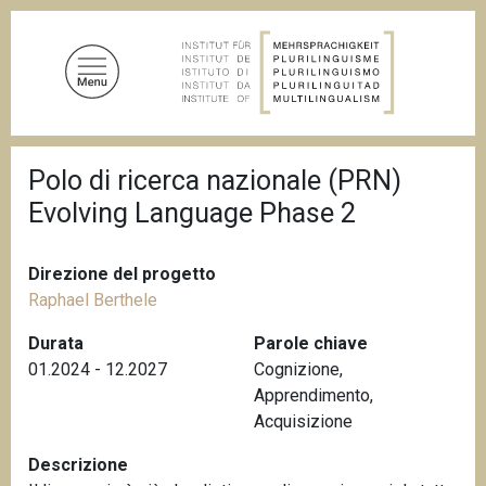
S
a
l
t
a
a
B
l
Polo di ricerca nazionale (PRN)
r
c
i
Evolving Language Phase 2
c
o
i
n
o
t
l
Direzione del progetto
e
e
Raphael Berthele
d
n
i
Durata
Parole chiave
u
p
01.2024 - 12.2027
Cognizione
,
a
t
n
Apprendimento
,
o
e
Acquisizione
p
r
Descrizione
i