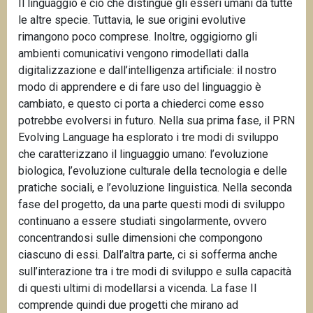
Il linguaggio è ciò che distingue gli esseri umani da tutte
n
le altre specie. Tuttavia, le sue origini evolutive
c
rimangono poco comprese. Inoltre, oggigiorno gli
i
ambienti comunicativi vengono rimodellati dalla
p
digitalizzazione e dall’intelligenza artificiale: il nostro
a
modo di apprendere e di fare uso del linguaggio è
l
cambiato, e questo ci porta a chiederci come esso
e
potrebbe evolversi in futuro. Nella sua prima fase, il PRN
Evolving Language ha esplorato i tre modi di sviluppo
che caratterizzano il linguaggio umano: l’evoluzione
biologica, l’evoluzione culturale della tecnologia e delle
pratiche sociali, e l’evoluzione linguistica. Nella seconda
fase del progetto, da una parte questi modi di sviluppo
continuano a essere studiati singolarmente, ovvero
concentrandosi sulle dimensioni che compongono
ciascuno di essi. Dall’altra parte, ci si sofferma anche
sull’interazione tra i tre modi di sviluppo e sulla capacità
di questi ultimi di modellarsi a vicenda. La fase II
comprende quindi due progetti che mirano ad