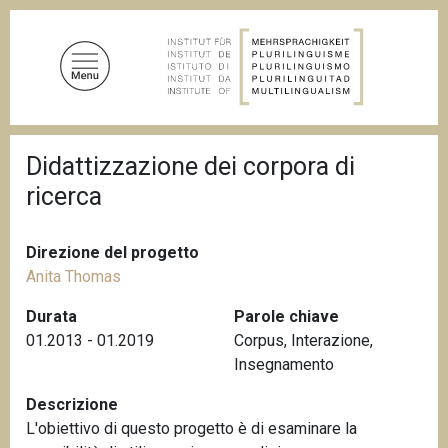
S
a
l
t
a
a
B
l
Didattizzazione dei corpora di
r
c
i
ricerca
c
o
i
n
o
t
l
Direzione del progetto
e
e
Anita Thomas
d
n
i
Durata
Parole chiave
u
p
01.2013 - 01.2019
Corpus
,
Interazione
,
a
t
n
Insegnamento
o
e
p
Descrizione
r
L'obiettivo di questo progetto è di esaminare la
i