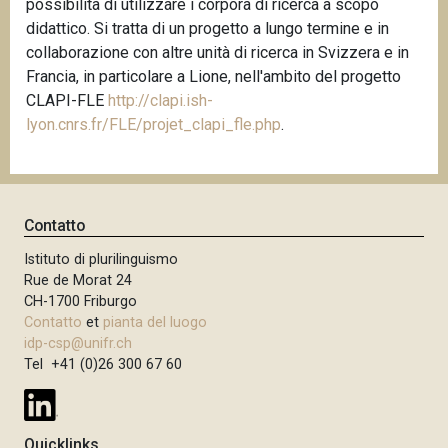
possibilità di utilizzare i corpora di ricerca a scopo
n
didattico. Si tratta di un progetto a lungo termine e in
c
collaborazione con altre unità di ricerca in Svizzera e in
i
Francia, in particolare a Lione, nell'ambito del progetto
p
CLAPI-FLE
http://clapi.ish-
a
lyon.cnrs.fr/FLE/projet_clapi_fle.php
.
l
e
Contatto
Istituto di plurilinguismo
Rue de Morat 24
CH-1700 Friburgo
Contatto
et
pianta del luogo
idp-csp@unifr.ch
Tel +41 (0)26 300 67 60
Quicklinks