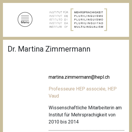
S
k
i
p
t
o
B
m
Dr. Martina Zimmermann
r
a
e
a
i
d
n
c
c
r
martina.zimmermann@hepl.ch
u
o
m
n
Professeure HEP associée, HEP
b
t
Vaud
e
Wissenschaftliche Mitarbeiterin am
n
Institut für Mehrsprachigkeit von
t
2010 bis 2014